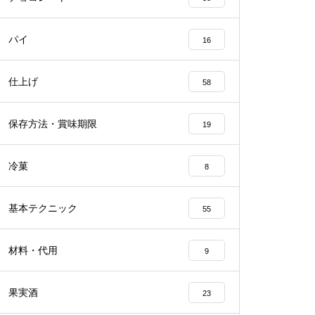
パイ
16
仕上げ
58
保存方法・賞味期限
19
冷菓
8
基本テクニック
55
材料・代用
9
果実酒
23