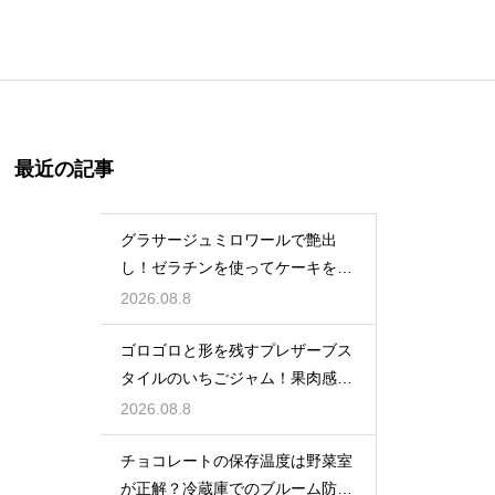
最近の記事
グラサージュミロワールで艶出
し！ゼラチンを使ってケーキを美
しく飾る
2026.08.8
ゴロゴロと形を残すプレザーブス
タイルのいちごジャム！果肉感を
たっぷり楽しむ美味しいレシピ
2026.08.8
チョコレートの保存温度は野菜室
が正解？冷蔵庫でのブルーム防止