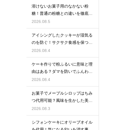
溶けないお菓子用のなかない粉
糖！普通の粉糖との違いを徹底解
説
2026.08.5
アイシングしたクッキーが湿気る
のを防ぐ！サクサク食感を保つ裏
技
2026.08.4
ケーキ作りで粉ふるいに意味と理
由はある？ダマを防いでふんわり
と軽い生地に焼き上げるための基
2026.08.4
本
お菓子でメープルシロップはちみ
つ代用可能？風味を生かした美味
しい技
2026.08.3
シフォンケーキにオリーブオイル
を代用！気になる匂いを消す裏ワ