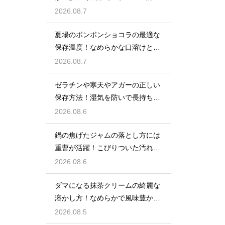
策
2026.08.7
夏場のボンボンショコラの最適な
保存温度！なめらかな口溶けと美
しいツヤを保つための管理方法
2026.08.7
ゼラチンや寒天やアガーの正しい
保存方法！湿気を防いで長持ちさ
せるコツ
2026.08.6
鍋の焦げたジャムの落とし方には
重曹が活躍！こびりついた汚れを
綺麗に落としてピカピカにする技
2026.08.6
ダマになる抹茶クリームの綺麗な
溶かし方！なめらかで風味豊かな
クリームを作る
2026.08.5