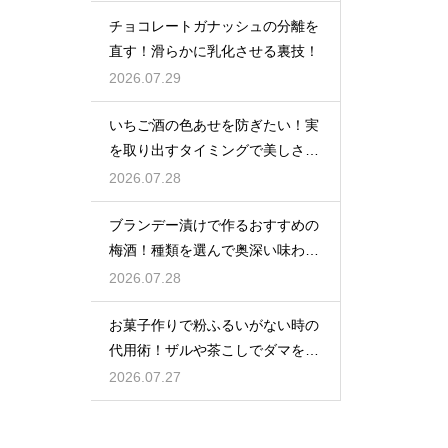
チョコレートガナッシュの分離を
直す！滑らかに乳化させる裏技！
2026.07.29
いちご酒の色あせを防ぎたい！実
を取り出すタイミングで美しさを
保つ
2026.07.28
ブランデー漬けで作るおすすめの
梅酒！種類を選んで奥深い味わい
と香りを堪能する
2026.07.28
お菓子作りで粉ふるいがない時の
代用術！ザルや茶こしでダマを防
ぐ
2026.07.27