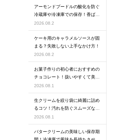
アーモンドプードルの酸化を防ぐ
冷蔵庫や冷凍庫での保存！香ばし
い風味を保ってお菓子を美味しく
2026.08.2
する
ケーキ用のキャラメルソースが固
まる？失敗しない上手なかけ方！
2026.08.2
お菓子作りの初心者におすすめの
チョコレート！扱いやすくて美味
しい種類を紹介
2026.08.1
生クリームを絞り袋に綺麗に詰め
るコツ！汚れを防ぐスムーズな入
れ方
2026.08.1
バタークリームの美味しい保存期
間！冷凍庫で風味を長持ちさせる