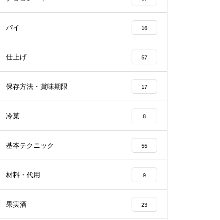
パイ
16
仕上げ
57
保存方法・賞味期限
17
冷菓
8
基本テクニック
55
材料・代用
9
果実酒
23