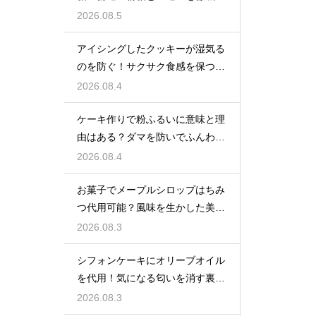
説
2026.08.5
アイシングしたクッキーが湿気る
のを防ぐ！サクサク食感を保つ裏
技
2026.08.4
ケーキ作りで粉ふるいに意味と理
由はある？ダマを防いでふんわり
と軽い生地に焼き上げるための基
2026.08.4
本
お菓子でメープルシロップはちみ
つ代用可能？風味を生かした美味
しい技
2026.08.3
シフォンケーキにオリーブオイル
を代用！気になる匂いを消す裏ワ
ザ
2026.08.3