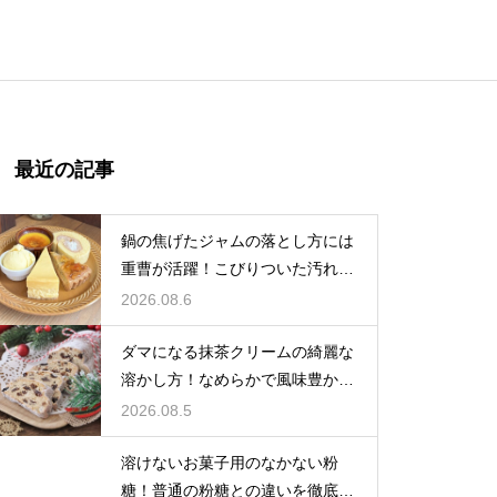
最近の記事
鍋の焦げたジャムの落とし方には
重曹が活躍！こびりついた汚れを
綺麗に落としてピカピカにする技
2026.08.6
ダマになる抹茶クリームの綺麗な
溶かし方！なめらかで風味豊かな
クリームを作る
2026.08.5
溶けないお菓子用のなかない粉
糖！普通の粉糖との違いを徹底解