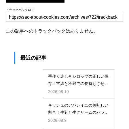
トラックバックURL
この記事へのトラックバックはありません。
最近の記事
手作り赤しそシロップの正しい保
存！常温と冷蔵での長持ちさせる
コツ
2026.08.10
キッシュのアパレイユの美味しい
割合！牛乳と生クリームのバラン
スで味が決まる
2026.08.9