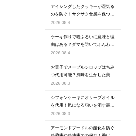
アイシングしたクッキーが湿気る
のを防ぐ！サクサク食感を保つ裏
技
2026.08.4
ケーキ作りで粉ふるいに意味と理
由はある？ダマを防いでふんわり
と軽い生地に焼き上げるための基
2026.08.4
本
お菓子でメープルシロップはちみ
つ代用可能？風味を生かした美味
しい技
2026.08.3
シフォンケーキにオリーブオイル
を代用！気になる匂いを消す裏ワ
ザ
2026.08.3
アーモンドプードルの酸化を防ぐ
冷蔵庫や冷凍庫での保存！香ばし