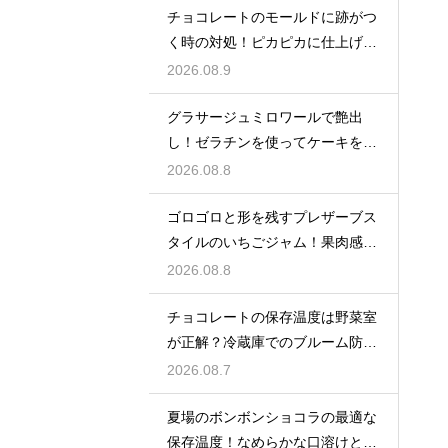
チョコレートのモールドに跡がつ
く時の対処！ピカピカに仕上げる
ための秘策
2026.08.9
グラサージュミロワールで艶出
し！ゼラチンを使ってケーキを美
しく飾る
2026.08.8
ゴロゴロと形を残すプレザーブス
タイルのいちごジャム！果肉感を
たっぷり楽しむ美味しいレシピ
2026.08.8
チョコレートの保存温度は野菜室
が正解？冷蔵庫でのブルーム防止
策
2026.08.7
夏場のボンボンショコラの最適な
保存温度！なめらかな口溶けと美