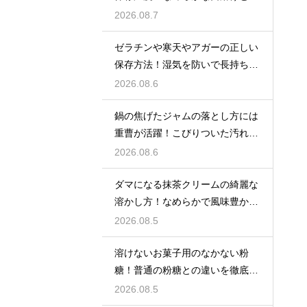
しいツヤを保つための管理方法
2026.08.7
ゼラチンや寒天やアガーの正しい
保存方法！湿気を防いで長持ちさ
せるコツ
2026.08.6
鍋の焦げたジャムの落とし方には
重曹が活躍！こびりついた汚れを
綺麗に落としてピカピカにする技
2026.08.6
ダマになる抹茶クリームの綺麗な
溶かし方！なめらかで風味豊かな
クリームを作る
2026.08.5
溶けないお菓子用のなかない粉
糖！普通の粉糖との違いを徹底解
説
2026.08.5