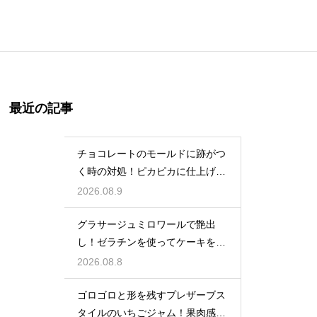
最近の記事
チョコレートのモールドに跡がつ
く時の対処！ピカピカに仕上げる
ための秘策
2026.08.9
グラサージュミロワールで艶出
し！ゼラチンを使ってケーキを美
しく飾る
2026.08.8
ゴロゴロと形を残すプレザーブス
タイルのいちごジャム！果肉感を