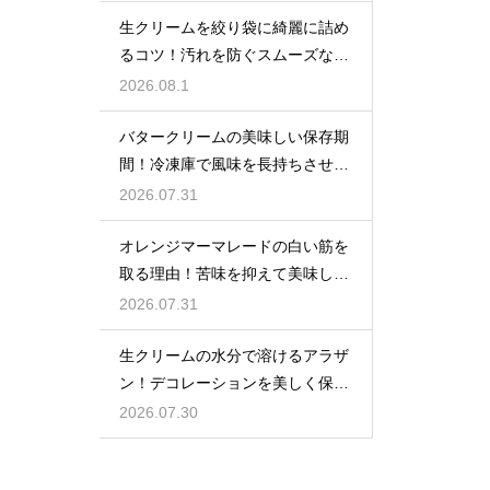
生クリームを絞り袋に綺麗に詰め
るコツ！汚れを防ぐスムーズな入
れ方
2026.08.1
バタークリームの美味しい保存期
間！冷凍庫で風味を長持ちさせる
コツ
2026.07.31
オレンジマーマレードの白い筋を
取る理由！苦味を抑えて美味しい
ジャムに仕上げる
2026.07.31
生クリームの水分で溶けるアラザ
ン！デコレーションを美しく保つ
ための飾るタイミングとコツ
2026.07.30