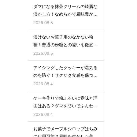
ダマになる抹茶クリームの綺麗な
溶かし方！なめらかで風味豊かな
クリームを作る
2026.08.5
溶けないお菓子用のなかない粉
糖！普通の粉糖との違いを徹底解
説
2026.08.5
アイシングしたクッキーが湿気る
のを防ぐ！サクサク食感を保つ裏
技
2026.08.4
ケーキ作りで粉ふるいに意味と理
由はある？ダマを防いでふんわり
と軽い生地に焼き上げるための基
2026.08.4
本
お菓子でメープルシロップはちみ
つ代用可能？風味を生かした美味