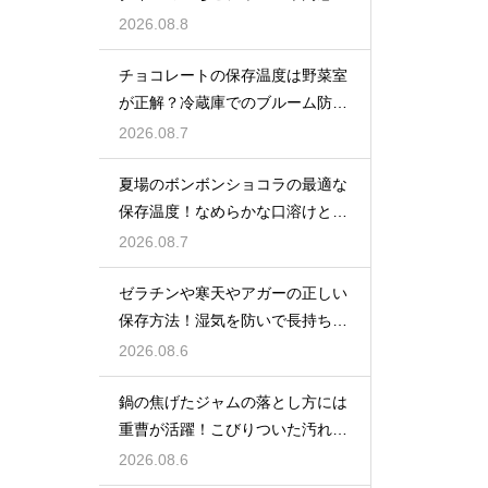
たっぷり楽しむ美味しいレシピ
2026.08.8
チョコレートの保存温度は野菜室
が正解？冷蔵庫でのブルーム防止
策
2026.08.7
夏場のボンボンショコラの最適な
保存温度！なめらかな口溶けと美
しいツヤを保つための管理方法
2026.08.7
ゼラチンや寒天やアガーの正しい
保存方法！湿気を防いで長持ちさ
せるコツ
2026.08.6
鍋の焦げたジャムの落とし方には
重曹が活躍！こびりついた汚れを
綺麗に落としてピカピカにする技
2026.08.6