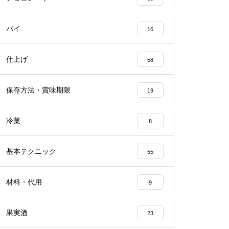
パイ
16
仕上げ
58
保存方法・賞味期限
19
冷菓
8
基本テクニック
55
材料・代用
9
果実酒
23