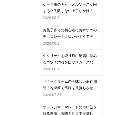
ケーキ用のキャラメルソースが固
まる？失敗しない上手なかけ方！
2026.08.2
お菓子作りの初心者におすすめの
チョコレート！扱いやすくて美味
しい種類を紹介
2026.08.1
生クリームを絞り袋に綺麗に詰め
るコツ！汚れを防ぐスムーズな入
れ方
2026.08.1
バタークリームの美味しい保存期
間！冷凍庫で風味を長持ちさせる
コツ
2026.07.31
オレンジマーマレードの白い筋を
取る理由！苦味を抑えて美味しい