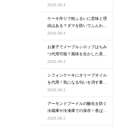
技
2026.08.4
ケーキ作りで粉ふるいに意味と理
由はある？ダマを防いでふんわり
と軽い生地に焼き上げるための基
2026.08.4
本
お菓子でメープルシロップはちみ
つ代用可能？風味を生かした美味
しい技
2026.08.3
シフォンケーキにオリーブオイル
を代用！気になる匂いを消す裏ワ
ザ
2026.08.3
アーモンドプードルの酸化を防ぐ
冷蔵庫や冷凍庫での保存！香ばし
い風味を保ってお菓子を美味しく
2026.08.2
する