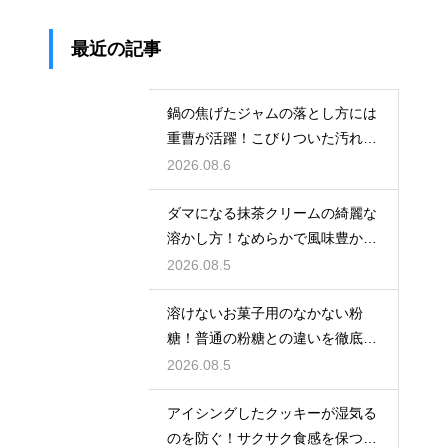
最近の記事
鍋の焦げたジャムの落とし方には
重曹が活躍！こびりついた汚れを
綺麗に落としてピカピカにする技
2026.08.6
ダマになる抹茶クリームの綺麗な
溶かし方！なめらかで風味豊かな
クリームを作る
2026.08.5
溶けないお菓子用のなかない粉
糖！普通の粉糖との違いを徹底解
説
2026.08.5
アイシングしたクッキーが湿気る
のを防ぐ！サクサク食感を保つ裏