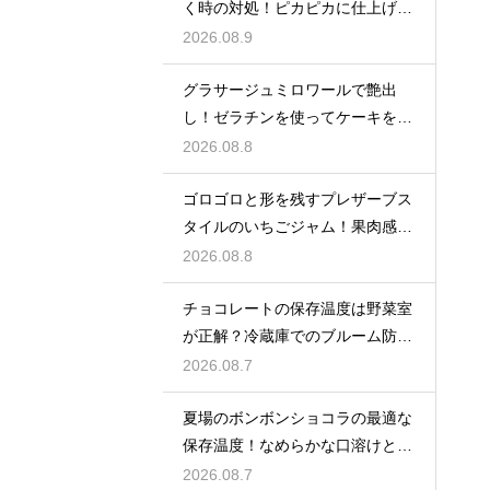
く時の対処！ピカピカに仕上げる
ための秘策
2026.08.9
グラサージュミロワールで艶出
し！ゼラチンを使ってケーキを美
しく飾る
2026.08.8
ゴロゴロと形を残すプレザーブス
タイルのいちごジャム！果肉感を
たっぷり楽しむ美味しいレシピ
2026.08.8
チョコレートの保存温度は野菜室
が正解？冷蔵庫でのブルーム防止
策
2026.08.7
夏場のボンボンショコラの最適な
保存温度！なめらかな口溶けと美
しいツヤを保つための管理方法
2026.08.7