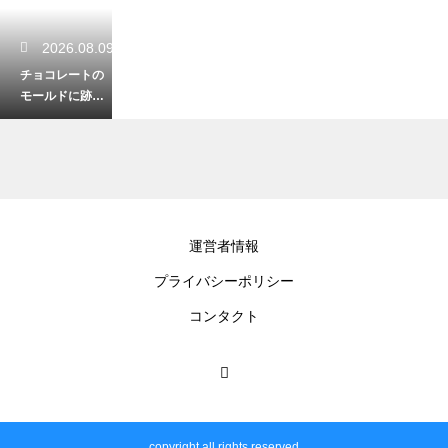
2026.08.09
チョコレートの
モールドに跡が
つく時の対処！
ピカピカに仕上
げるための秘策
2026.08.08
運営者情報
グラサージュミ
プライバシーポリシー
ロワールで艶出
し！ゼラチンを
コンタクト
使ってケーキを
美しく飾る
2026.08.08
ゴロゴロと形を
copyright all rights reserved