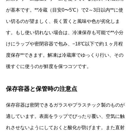
が基本です。**冷蔵（目安0〜5℃）で2～3日以内**に使
い切るのが望ましく、長く置くと風味や色が劣化しま
す。もし使い切れない場合は、冷凍保存も可能で**小分
けにラップや密閉容器で包み、−18℃以下で約１ヶ月程
度保存**できます。解凍は冷蔵庫でゆっくり行い、その
後すぐに使うのが鮮度を保つコツです。
保存容器と保管時の注意点
保存容器は密閉できるガラスやプラスチック製のものが
適しています。表面をラップでぴったり覆い、空気に触
れさせないようにしておくと酸化が防げます。また直射