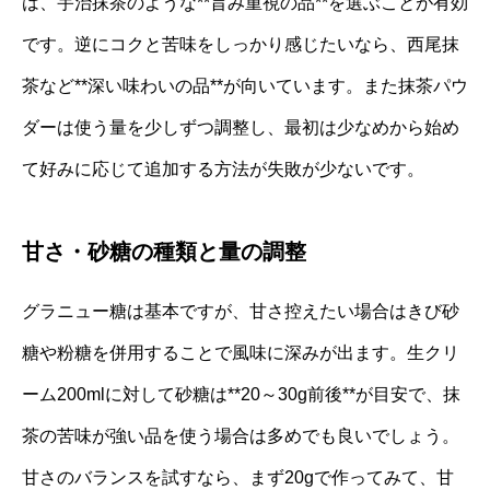
は、宇治抹茶のような**旨み重視の品**を選ぶことが有効
です。逆にコクと苦味をしっかり感じたいなら、西尾抹
茶など**深い味わいの品**が向いています。また抹茶パウ
ダーは使う量を少しずつ調整し、最初は少なめから始め
て好みに応じて追加する方法が失敗が少ないです。
甘さ・砂糖の種類と量の調整
グラニュー糖は基本ですが、甘さ控えたい場合はきび砂
糖や粉糖を併用することで風味に深みが出ます。生クリ
ーム200mlに対して砂糖は**20～30g前後**が目安で、抹
茶の苦味が強い品を使う場合は多めでも良いでしょう。
甘さのバランスを試すなら、まず20gで作ってみて、甘