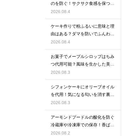
のを防ぐ！サクサク食感を保つ裏
技
2026.08.4
ケーキ作りで粉ふるいに意味と理
由はある？ダマを防いでふんわり
と軽い生地に焼き上げるための基
2026.08.4
本
お菓子でメープルシロップはちみ
つ代用可能？風味を生かした美味
しい技
2026.08.3
シフォンケーキにオリーブオイル
を代用！気になる匂いを消す裏ワ
ザ
2026.08.3
アーモンドプードルの酸化を防ぐ
冷蔵庫や冷凍庫での保存！香ばし
い風味を保ってお菓子を美味しく
2026.08.2