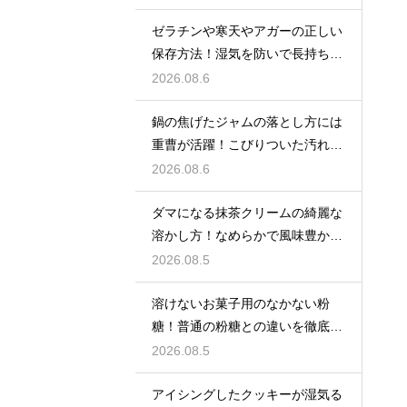
ゼラチンや寒天やアガーの正しい
保存方法！湿気を防いで長持ちさ
せるコツ
2026.08.6
鍋の焦げたジャムの落とし方には
重曹が活躍！こびりついた汚れを
綺麗に落としてピカピカにする技
2026.08.6
ダマになる抹茶クリームの綺麗な
溶かし方！なめらかで風味豊かな
クリームを作る
2026.08.5
溶けないお菓子用のなかない粉
糖！普通の粉糖との違いを徹底解
説
2026.08.5
アイシングしたクッキーが湿気る