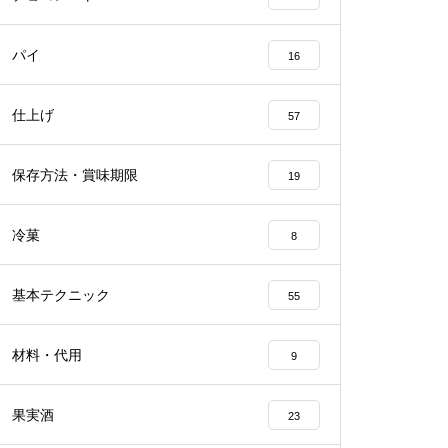
パイ
16
仕上げ
57
保存方法・賞味期限
19
冷菓
8
基本テクニック
55
材料・代用
9
果実酒
23