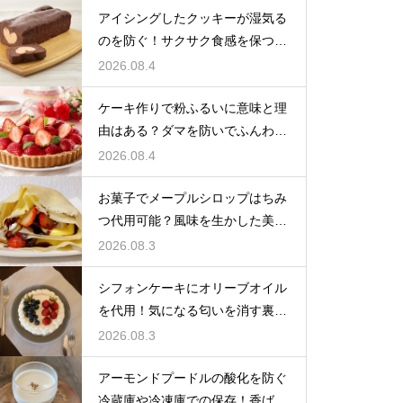
アイシングしたクッキーが湿気る
のを防ぐ！サクサク食感を保つ裏
技
2026.08.4
ケーキ作りで粉ふるいに意味と理
由はある？ダマを防いでふんわり
と軽い生地に焼き上げるための基
2026.08.4
本
お菓子でメープルシロップはちみ
つ代用可能？風味を生かした美味
しい技
2026.08.3
シフォンケーキにオリーブオイル
を代用！気になる匂いを消す裏ワ
ザ
2026.08.3
アーモンドプードルの酸化を防ぐ
冷蔵庫や冷凍庫での保存！香ばし