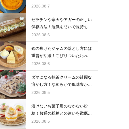
しいツヤを保つための管理方法
2026.08.7
ゼラチンや寒天やアガーの正しい
保存方法！湿気を防いで長持ちさ
せるコツ
2026.08.6
鍋の焦げたジャムの落とし方には
重曹が活躍！こびりついた汚れを
綺麗に落としてピカピカにする技
2026.08.6
ダマになる抹茶クリームの綺麗な
溶かし方！なめらかで風味豊かな
クリームを作る
2026.08.5
溶けないお菓子用のなかない粉
糖！普通の粉糖との違いを徹底解
説
2026.08.5