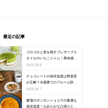
最近の記事
ゴロゴロと形を残すプレザーブス
タイルのいちごジャム！果肉感を
たっぷり楽しむ美味しいレシピ
2026.08.8
チョコレートの保存温度は野菜室
が正解？冷蔵庫でのブルーム防止
策
2026.08.7
夏場のボンボンショコラの最適な
保存温度！なめらかな口溶けと美